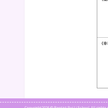
《非
Copyright2026 © Baptist Pui Li School. All rights 