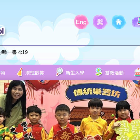
一書 4:19
刊物
培理歡笑
新生入學
基教活動