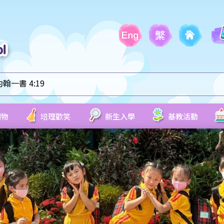
一書 4:19
刊物
培理歡笑
新生入學
基教活動