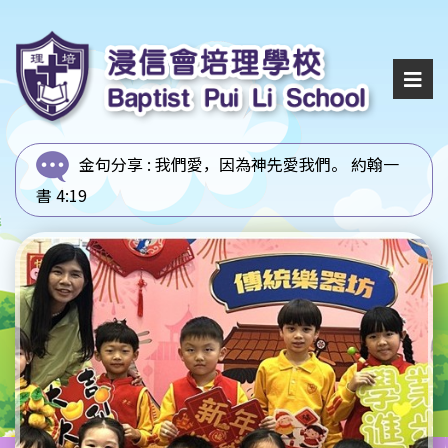
金句分享 :
我們愛，因為神先愛我們。 約翰一
書 4:19