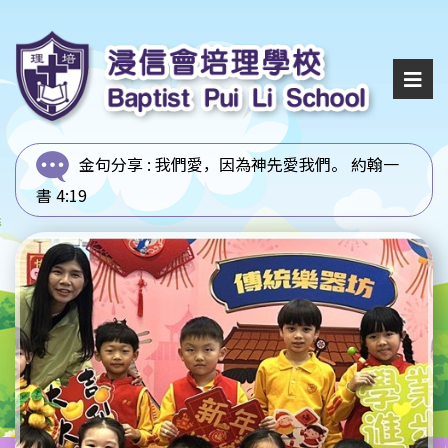
金句分享 :
我們愛，因為神先愛我們。 約翰一
書 4:19