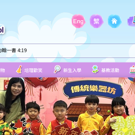
一書 4:19
刊物
培理歡笑
新生入學
基教活動