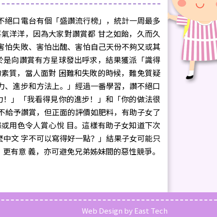
不絕口電台有個「盛讚流行榜」，統計一周最多
氣洋洋，因為大家對讚賞都 甘之如飴，久而久
害怕失敗、害怕出醜、害怕自己天份不夠又或其
於是向讚賞有方星球發出呼求，結果獲派「識得
素質，當人面對 困難和失敗的時候，難免質疑
力、進步和方法上。」經過一番學習，讚不絕口
力！」「我看得見你的進步！」和「你的做法很
從不給予讚賞，但正面的評價如肥料，有助子女了
條或用色令人賞心悅 目。這樣有助子女知道下次
麼中文 字不可以寫得好一點？」結果子女可能只
」更有意 義，亦可避免兄弟姊妹間的惡性競爭。
Web Design
by
East Tech