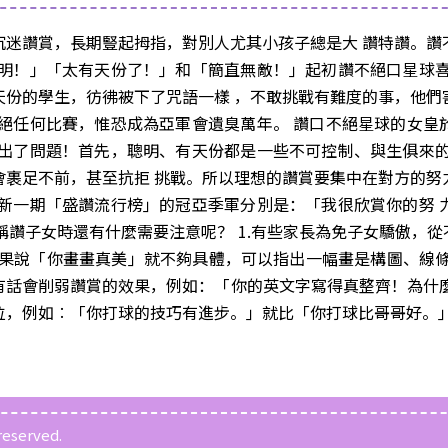
沉迷讚賞，長期豎起拇指，對別人尤其小孩子總是大 讚特讚。讚
聰明！」「太有天份了！」和「簡直無敵！」起初讚不絕口星球喜
天份的學生，彷彿被下了咒語一樣 ，不敢挑戰有難度的事，他們
謝絕任何比賽，惟恐成為亞軍會遺臭萬年。 讚口不絕星球的女皇
法出了問題！首先，聰明、有天份都是一些不可控制、與生俱來的
會裹足不前，甚至抗拒 挑戰。所以理想的讚賞要集中在對方的努
，新一期「盛讚流行榜」的冠亞季軍分別是：「我很欣賞你的努 
稱讚子女時還有什麼需要注意呢？ 1.有些家長為免子女驕傲，
，如果說「你畫畫真美」就不夠具體，可以指出一幅畫是構圖、線
中有話會削弱讚賞的效果，例如：「你的英文字寫得真整齊！為什
單位，例如︰「你打球的技巧有進步。」就比「你打球比哥哥好。
reserved.