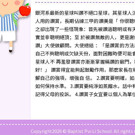
銀河系最新的星球叫讚不絕口星球，其星球人
人用的讚賞，長期佔據三甲的讚美是「 你很
之卻出現了一些怪現象：首先被讚過聰明或有
實並非聰明絕頂；至 於被讚無敵的人，更是
讚」大使做顧問。大使總結 ：「是讚賞的方
自己不夠聰明或欠缺天份，面對困難時便可能
星球人不 再濫發讚賞亦漸漸掌握稱讚的竅門
好！」 讚賞得宜能夠起鼓勵作用，那麼家長在
解自己的強項，增強自 信。 2.讚賞要明確
如何保持水準。 3.讚賞要純淨如蒸餾水，話
記得父母的投訴。 4.讚賞子女宜要以個人為
Copyright2026 © Baptist Pui Li School. All rights 